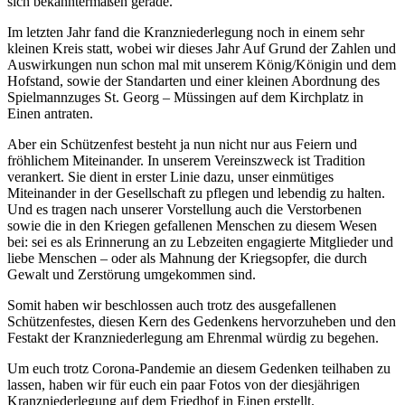
sich bekanntermaßen gerade.
Im letzten Jahr fand die Kranzniederlegung noch in einem sehr
kleinen Kreis statt, wobei wir dieses Jahr Auf Grund der Zahlen und
Auswirkungen nun schon mal mit unserem König/Königin und dem
Hofstand, sowie der Standarten und einer kleinen Abordnung des
Spielmannzuges St. Georg – Müssingen auf dem Kirchplatz in
Einen antraten.
Aber ein Schützenfest
besteht ja nun nicht nur aus Feiern und
fröhlichem Miteinander. In unserem Vereinszweck ist Tradition
verankert. Sie dient in erster Linie dazu, unser einmütiges
Miteinander in der Gesellschaft zu pflegen und lebendig zu halten.
Und es tragen nach unserer Vorstellung auch die Verstorbenen
sowie die in den Kriegen gefallenen Menschen zu diesem Wesen
bei: sei es als Erinnerung an zu Lebzeiten engagierte Mitglieder und
liebe Menschen – oder als Mahnung der Kriegsopfer, die durch
Gewalt und Zerstörung umgekommen sind.
Somit haben wir beschlossen auch trotz des ausgefallenen
Schützenfestes, diesen Kern des Gedenkens hervorzuheben und den
Festakt der Kranzniederlegung am Ehrenmal würdig zu begehen.
Um euch trotz Corona-Pandemie an diesem Gedenken teilhaben zu
lassen, haben wir für euch ein paar Fotos von der diesjährigen
Kranzniederlegung auf dem Friedhof in Einen erstellt.