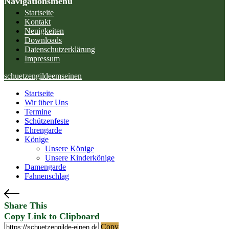
Navigationsmenü
Startseite
Kontakt
Neuigkeiten
Downloads
Datenschutzerklärung
Impressum
schuetzengildeemseinen
Startseite
Wir über Uns
Termine
Schützenfeste
Ehrengarde
Könige
Unsere Könige
Unsere Kinderkönige
Damengarde
Fahnenschlag
Share This
Copy Link to Clipboard
Copy