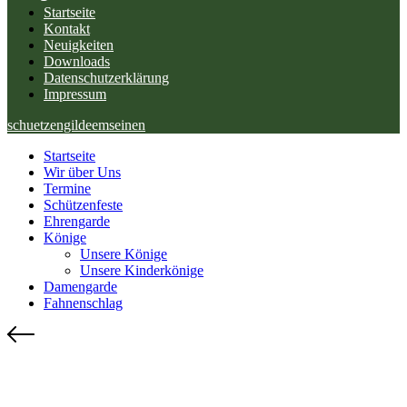
Startseite
Kontakt
Neuigkeiten
Downloads
Datenschutzerklärung
Impressum
schuetzengildeemseinen
Startseite
Wir über Uns
Termine
Schützenfeste
Ehrengarde
Könige
Unsere Könige
Unsere Kinderkönige
Damengarde
Fahnenschlag